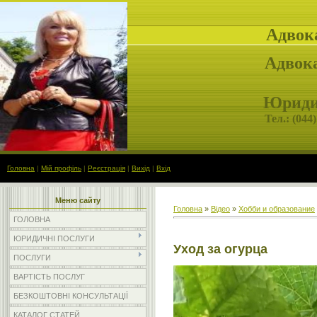
Адвок
Адвока
Юридич
Тел.: (
044)
Головна
|
Мій профіль
|
Реєстрація
|
Вихід
|
Вхід
Меню сайту
Головна
»
Відео
»
Хобби и образование
ГОЛОВНА
ЮРИДИЧНІ ПОСЛУГИ
Уход за огурца
ПОСЛУГИ
ВАРТІСТЬ ПОСЛУГ
БЕЗКОШТОВНІ КОНСУЛЬТАЦІЇ
КАТАЛОГ СТАТЕЙ