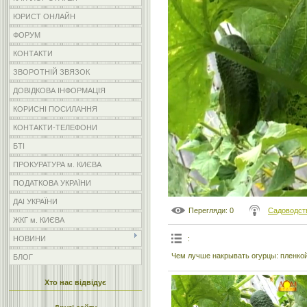
ЮРИСТ ОНЛАЙН
ФОРУМ
КОНТАКТИ
ЗВОРОТНІЙ ЗВЯЗОК
ДОВІДКОВА ІНФОРМАЦІЯ
КОРИСНІ ПОСИЛАННЯ
КОНТАКТИ-ТЕЛЕФОНИ
БТІ
ПРОКУРАТУРА м. КИЄВА
ПОДАТКОВА УКРАЇНИ
ДАІ УКРАЇНИ
Перегляди
: 0
Садоводст
ЖКГ м. КИЄВА
:
НОВИНИ
Чем лучше накрывать огурцы: пленко
БЛОГ
Хто нас відвідує