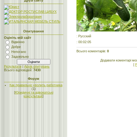
Друзі сайту
Опитування
: Русский
Оцініть мій сайт
: 00:02:05
Відмінно
Добре
Всього коментарів
:
0
Непогано
Задовільно
Додавати коментарі мо
[
Р
Результати
|
Архів опитувань
Всього відповідей:
7430
Форум
Как правильно уволить работника
(1)
[
Юридичні та адвокатські
консультації
]