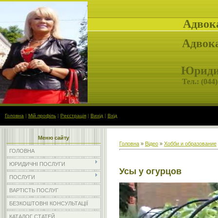
Адвок
Адвока
Юридич
Тел.: (
044)
Головна
|
Мій профіль
|
Реєстрація
|
Вихід
|
Вхід
Меню сайту
Головна
»
Відео
»
Хобби и образование
ГОЛОВНА
ЮРИДИЧНІ ПОСЛУГИ
Усы у огурцов
ПОСЛУГИ
ВАРТІСТЬ ПОСЛУГ
БЕЗКОШТОВНІ КОНСУЛЬТАЦІЇ
КАТАЛОГ СТАТЕЙ