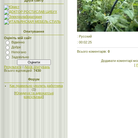
Друзі сайту
Опитування
: Русский
Оцініть мій сайт
: 00:02:25
Відмінно
Добре
Всього коментарів
:
0
Непогано
Задовільно
Додавати коментарі мо
[
Р
Результати
|
Архів опитувань
Всього відповідей:
7430
Форум
Как правильно уволить работника
(1)
[
Юридичні та адвокатські
консультації
]