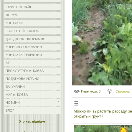
ЮРИСТ ОНЛАЙН
ФОРУМ
КОНТАКТИ
ЗВОРОТНІЙ ЗВЯЗОК
ДОВІДКОВА ІНФОРМАЦІЯ
КОРИСНІ ПОСИЛАННЯ
КОНТАКТИ-ТЕЛЕФОНИ
БТІ
ПРОКУРАТУРА м. КИЄВА
ПОДАТКОВА УКРАЇНИ
ДАІ УКРАЇНИ
Перегляди
: 0
Садоводст
ЖКГ м. КИЄВА
НОВИНИ
:
БЛОГ
Можно ли вырастить рассаду зе
открытый грунт?
Хто нас відвідує