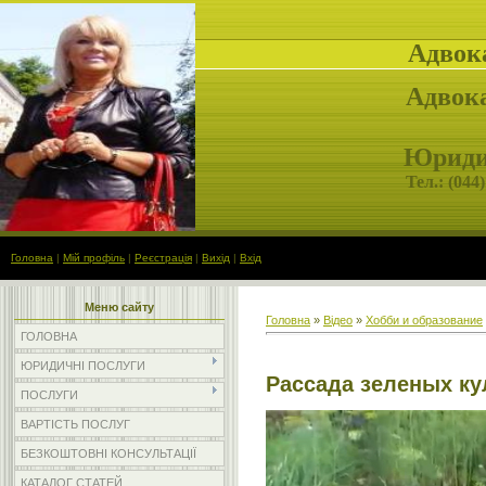
Адвок
Адвока
Юридич
Тел.: (
044)
Головна
|
Мій профіль
|
Реєстрація
|
Вихід
|
Вхід
Меню сайту
Головна
»
Відео
»
Хобби и образование
ГОЛОВНА
ЮРИДИЧНІ ПОСЛУГИ
Рассада зеленых ку
ПОСЛУГИ
ВАРТІСТЬ ПОСЛУГ
БЕЗКОШТОВНІ КОНСУЛЬТАЦІЇ
КАТАЛОГ СТАТЕЙ