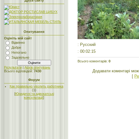
Друзі сайту
Опитування
Оцініть мій сайт
Відмінно
: Русский
Добре
: 00:02:15
Непогано
Задовільно
Всього коментарів
:
0
Результати
|
Архів опитувань
Додавати коментарі мож
Всього відповідей:
7430
[
Ре
Форум
Как правильно уволить работника
(1)
[
Юридичні та адвокатські
консультації
]