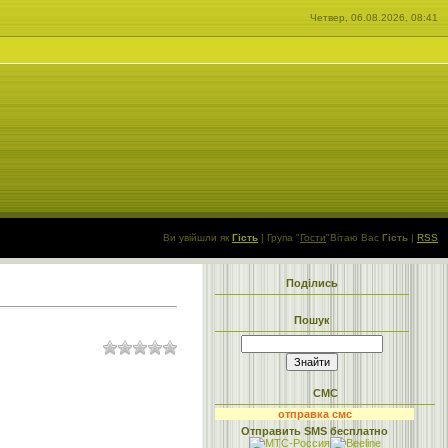
Четвер, 06.08.2026, 08:41
Ви увійшли як
Гість
|
Група
"
Гости
"
Вітаю Вас
Гість
|
RSS
Поділись
Пошук
СМС
отправка смс
Отправить SMS бесплатно