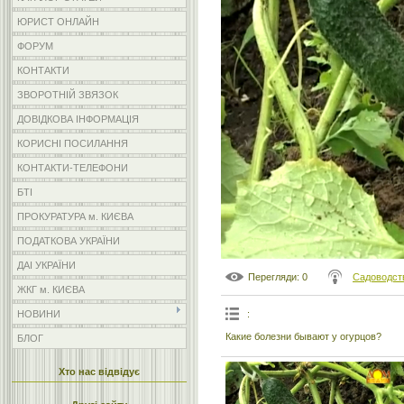
ЮРИСТ ОНЛАЙН
ФОРУМ
КОНТАКТИ
ЗВОРОТНІЙ ЗВЯЗОК
ДОВІДКОВА ІНФОРМАЦІЯ
КОРИСНІ ПОСИЛАННЯ
КОНТАКТИ-ТЕЛЕФОНИ
БТІ
ПРОКУРАТУРА м. КИЄВА
ПОДАТКОВА УКРАЇНИ
ДАІ УКРАЇНИ
Перегляди
: 0
Садоводст
ЖКГ м. КИЄВА
:
НОВИНИ
Какие болезни бывают у огурцов?
БЛОГ
Хто нас відвідує