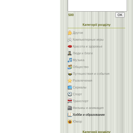
500
Категорії розділу
Другое
Компьютерные игры
Красота и здоровье
Люди и блоги
Музыка
Общество
Путешествия и события
Развлечения
Сериалы
Спорт
Транспорт
Фильмы и анимация
Хобби и образование
Юмор
Категорії розділу