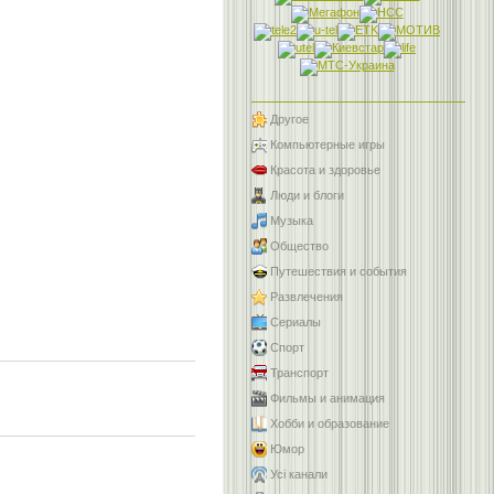
Другое
Компьютерные игры
Красота и здоровье
Люди и блоги
Музыка
Общество
Путешествия и события
Развлечения
Сериалы
Спорт
Транспорт
Фильмы и анимация
Хобби и образование
Юмор
Усі канали