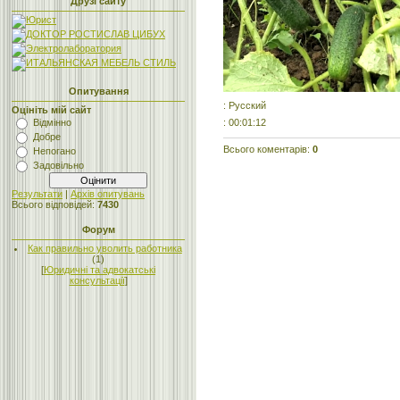
Друзі сайту
Опитування
: Русский
Оцініть мій сайт
: 00:01:12
Відмінно
Добре
Всього коментарів
:
0
Непогано
Задовільно
Результати
|
Архів опитувань
Всього відповідей:
7430
Форум
Как правильно уволить работника
(1)
[
Юридичні та адвокатські
консультації
]