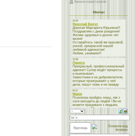
Канали користувачів
Мінічат