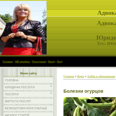
Адвок
Адвока
Юридич
Тел.: (
044)
Головна
|
Мій профіль
|
Реєстрація
|
Вихід
|
Вхід
Меню сайту
Головна
»
Відео
»
Хобби и образование
ГОЛОВНА
ЮРИДИЧНІ ПОСЛУГИ
Болезни огурцов
ПОСЛУГИ
ВАРТІСТЬ ПОСЛУГ
БЕЗКОШТОВНІ КОНСУЛЬТАЦІЇ
КАТАЛОГ СТАТЕЙ