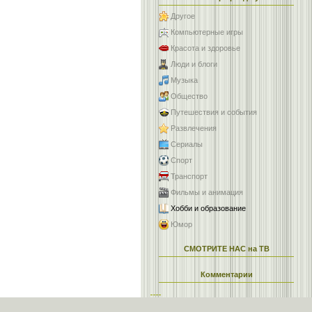
Другое
Компьютерные игры
Красота и здоровье
Люди и блоги
Музыка
Общество
Путешествия и события
Развлечения
Сериалы
Спорт
Транспорт
Фильмы и анимация
Хобби и образование
Юмор
СМОТРИТЕ НАС на ТВ
Комментарии